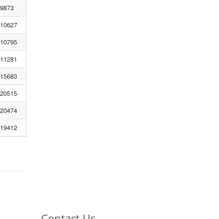
9873
10627
10795
11281
15683
20515
20474
19412
Contact Us