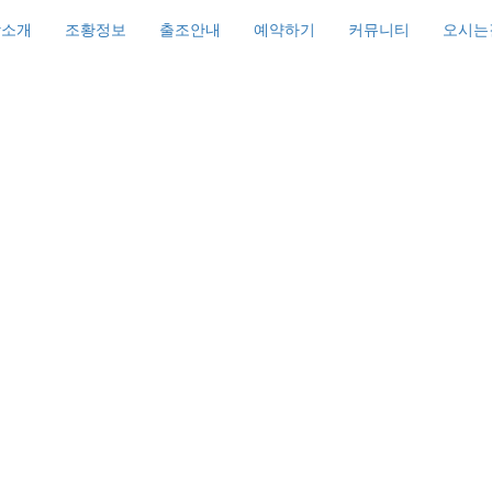
박소개
조황정보
출조안내
예약하기
커뮤니티
오시는