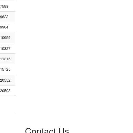
7598
9823
9904
10655
10827
11315
15725
20552
20508
Contact Us