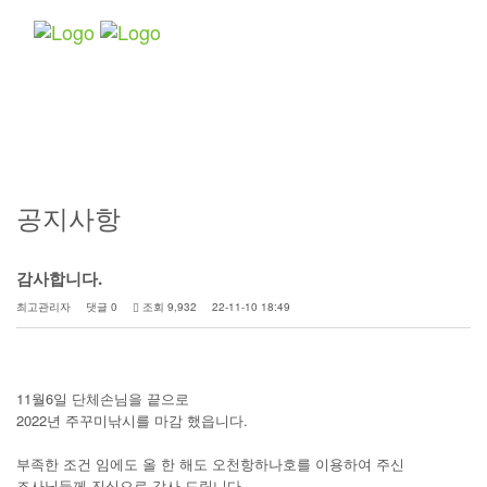
Toggle
navigatio
커뮤니티
공지사항
감사합니다.
최고관리자
댓글 0
조회 9,932
22-11-10 18:49
11월6일 단체손님을 끝으로
2022년 주꾸미낚시를 마감 했읍니다.
부족한 조건 임에도 올 한 해도 오천항하나호를 이용하여 주신
조사님들께 진심으로 감사 드립니다.