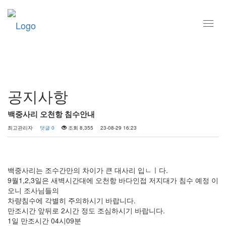
Toggl
navig
커뮤니티
공지사항
백중사리 오천항 침수안내
최고관리자
댓글 0
조회 8,355
23-08-29 16:23
백중사리는 조수간만의 차이가 큰 대사리 입ㄴㅣ다.
9월1,2,3일은 새벽시간대에 오천항 바다인접 저지대가 침수 예정 이
오니 조사님들의
차량침수에 각별히 주의하시기 바랍니다.
만조시간 앞뒤로 2시간 정도 조심하시기 바랍니다.
1일 만조시간 04시09분